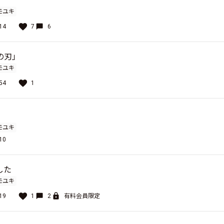
モユキ
14
7
6
の刃」
モユキ
54
1
モユキ
10
した
モユキ
19
1
2
有料会員限定