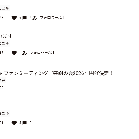
モユキ
43
6
4
フォロワー以上
れます
モユキ
17
1
フォロワー以上
キ ファンミーティング『感謝の会2026』開催決定！
の会
00
モユキ
01
5
2