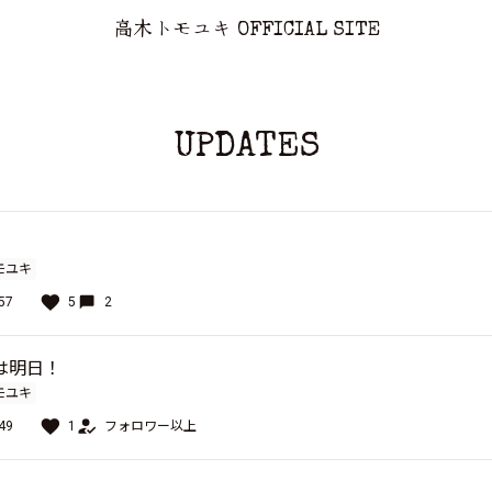
高木トモユキ OFFICIAL SITE
UPDATES
モユキ
57
5
2
は明日！
モユキ
49
1
フォロワー以上