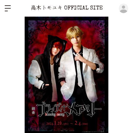
ロ
高木トモユキ OFFICIAL SITE