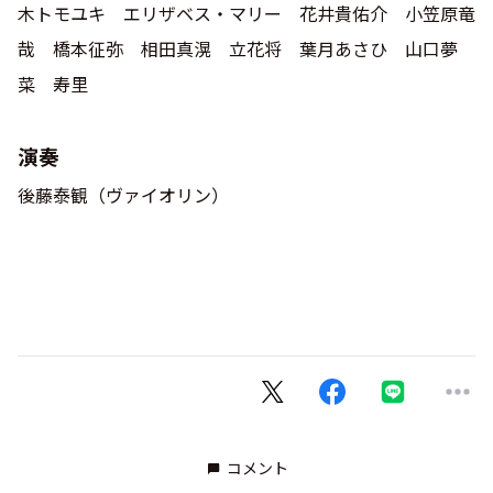
木トモユキ エリザベス・マリー 花井貴佑介 小笠原竜
哉 橋本征弥 相田真滉 立花将 葉月あさひ 山口夢
菜 寿里
演奏
後藤泰観（ヴァイオリン）
コメント