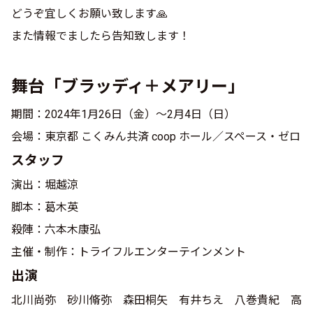
どうぞ宜しくお願い致します🙏
また情報でましたら告知致します！
舞台「ブラッディ＋メアリー」
期間：2024年1月26日（金）～2月4日（日）
会場：東京都 こくみん共済 coop ホール／スペース・ゼロ
スタッフ
演出：堀越涼
脚本：葛木英
殺陣：六本木康弘
主催・制作：トライフルエンターテインメント
出演
北川尚弥 砂川脩弥 森田桐矢 有井ちえ 八巻貴紀 高